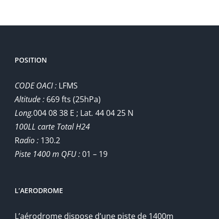
POSITION
CODE OACI :
LFMS
Altitude :
669 fts (25hPa)
Long.
004 08 38 E ; Lat
.
44 04 25 N
100LL carte Total H24
R
adio :
130.2
Piste 1400 m QFU :
01 – 19
L’AERODROME
L’aérodrome dispose d’une piste de 1400m