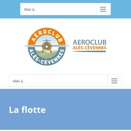
Passer
Aller à...
au
contenu
Aller à...
La flotte